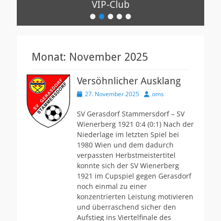
VIP-Club
•
•
•
•
•
Veröffentlicht
am
Von
oms
Monat:
November 2025
Versöhnlicher Ausklang
Veröffentlicht
Autor
27. November 2025
oms
am
SV Gerasdorf Stammersdorf – SV
Wienerberg 1921 0:4 (0:1) Nach der
Niederlage im letzten Spiel bei
1980 Wien und dem dadurch
verpassten Herbstmeistertitel
konnte sich der SV Wienerberg
1921 im Cupspiel gegen Gerasdorf
noch einmal zu einer
konzentrierten Leistung motivieren
und überraschend sicher den
Aufstieg ins Viertelfinale des