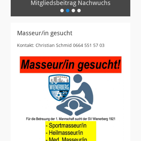
Mitgliedsbeitrag Nachwuchs
•
•
•
•
Veröffentlicht
am
Von
oms
Masseur/in gesucht
Kontakt: Christian Schmid 0664 551 57 03