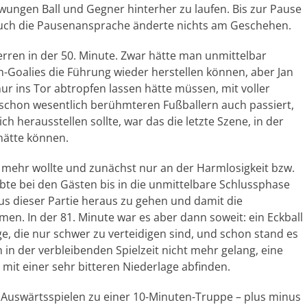
ungen Ball und Gegner hinterher zu laufen. Bis zur Pause
 auch die Pausenansprache änderte nichts am Geschehen.
rren in der 50. Minute. Zwar hätte man unmittelbar
-Goalies die Führung wieder herstellen können, aber Jan
nur ins Tor abtropfen lassen hätte müssen, mit voller
schon wesentlich berühmteren Fußballern auch passiert,
ch herausstellen sollte, war das die letzte Szene, in der
hätte können.
r mehr wollte und zunächst nur an der Harmlosigkeit bzw.
ebte bei den Gästen bis in die unmittelbare Schlussphase
us dieser Partie heraus zu gehen und damit die
en. In der 81. Minute war es aber dann soweit: ein Eckball
e, die nur schwer zu verteidigen sind, und schon stand es
n in der verbleibenden Spielzeit nicht mehr gelang, eine
mit einer sehr bitteren Niederlage abfinden.
 Auswärtsspielen zu einer 10-Minuten-Truppe – plus minus