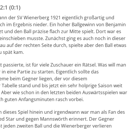
:1 (0:1)
ann der SV Wienerberg 1921 eigentlich großartig und
uch im Ergebnis nieder. Ein hoher Ballgewinn von Benjamin
zt und den Ball präzise flach zur Mitte spielt. Dort war es
einschieben musste. Zunächst ging es auch noch in dieser
au auf der rechten Seite durch, spielte aber den Ball etwas
u spät kam.
assierte, ist für viele Zuschauer ein Rätsel. Was will man
n eine Partie zu starten. Eigentlich sollte das
leme beim Gegner liegen, der vor diesem
Tabelle stand und bis jetzt ein sehr holprige Saison weit
 Aber wie schon in den letzten beiden Auswärtsspielen war
ach guten Anfangsminuten rasch vorbei.
n dieses Spiel hinein und irgendwann war man als Fan des
Red Star und gegen Mannswörth erinnert. Der Gegner
st jeden zweiten Ball und die Wienerberger verlieren