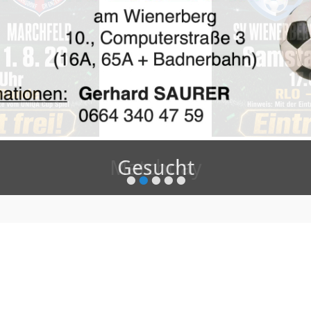
Gesucht
•
•
•
•
•