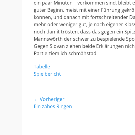
ein paar Minuten – verkommen sind, bleibt ei
guter Beginn, meist mit einer Führung gekrönt
können, und danach mit fortschreitender Dau
mehr oder weniger gut, je nach eigener Kla
noch damit trösten, dass das gegen ein Spit
Mannswörth der schwer zu bespielende Sport
Gegen Slovan ziehen beide Erklärungen nich
Partie ziemlich schmähstad.
Tabelle
Spielbericht
Beitragsnavigation
← Vorheriger
Vorheriger
Ein zähes Ringen
Beitrag: