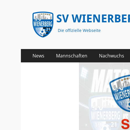
SV WIENERBE
Die offizielle Webseite
Primäres
Zum
News
Mannschaften
Nachwuchs
Inhalt
Menü
springen