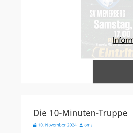
Veröffentlicht
am
Von
oms
Die 10-Minuten-Truppe
Veröffentlicht
Autor
10. November 2024
oms
am