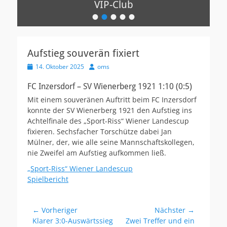
VIP-Club
•
•
•
•
•
Veröffentlicht
am
Von
oms
Aufstieg souverän fixiert
Veröffentlicht
Autor
14. Oktober 2025
oms
am
FC Inzersdorf – SV Wienerberg 1921 1:10 (0:5)
Mit einem souveränen Auftritt beim FC Inzersdorf
konnte der SV Wienerberg 1921 den Aufstieg ins
Achtelfinale des „Sport-Riss“ Wiener Landescup
fixieren. Sechsfacher Torschütze dabei Jan
Mülner, der, wie alle seine Mannschaftskollegen,
nie Zweifel am Aufstieg aufkommen ließ.
„Sport-Riss“ Wiener Landescup
Spielbericht
Beitragsnavigation
← Vorheriger
Nächster →
Vorheriger
Nächster
Klarer 3:0-Auswärtssieg
Zwei Treffer und ein