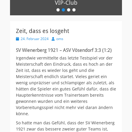
VIP-Club
•
•
•
•
Veröffentlicht
am
Von
oms
Zeit, dass es losgeht
Veröffentlicht
Autor
24. Februar 2024
oms
am
SV Wienerberg 1921 – ASV Vösendorf 3:3 (1:2)
Irgendwie vermittelte das letzte Testspiel vor der
Meisterschaft den Eindruck, dass es hoch an der
Zeit ist, dass es wieder los geht und die
Meisterschaft endlich startet. Vieles geriet ein
wenig unpräziser und schlampiger als zuletzt, als
hätten die Spieler ein gutes Gefühl dafür, dass die
Haupterkenntnisse vom Trainerteam bereits
gewonnen wurden und ein weiteres
Vorbereitungsspiel nicht mehr viel daran ändern
könne.
So hatte man das Gefühl, dass der SV Wienerberg
1921 zwar das bessere zweier guter Teams ist,