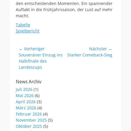
den entscheidenden Momenten. Ein spannender
Auftakt in die Frühjahrssaison, der Lust auf mehr
macht.
Tabelle
Spielbericht
Beitragsnavigation
← Vorheriger
Nächster →
Vorheriger
Nächster
Souveräner Einzug ins
Starker Comeback-Sieg
Beitrag:
Beitrag:
Halbfinale des
Landescups
News Archiv
Juli 2026
(1)
Mai 2026
(6)
April 2026
(3)
März 2026
(4)
Februar 2026
(4)
November 2025
(5)
Oktober 2025
(5)