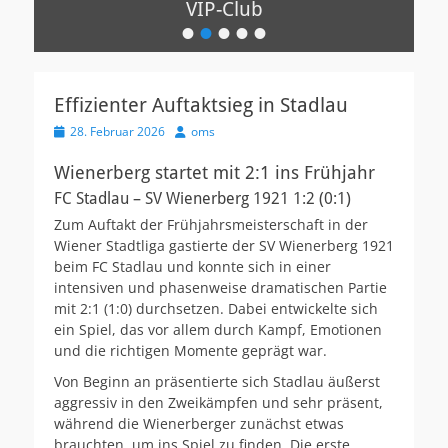
VIP-Club
•
•
•
•
•
Veröffentlicht
am
Von
oms
Effizienter Auftaktsieg in Stadlau
Veröffentlicht
Autor
28. Februar 2026
oms
am
Wienerberg startet mit 2:1 ins Frühjahr
FC Stadlau – SV Wienerberg 1921 1:2 (0:1)
Zum Auftakt der Frühjahrsmeisterschaft in der
Wiener Stadtliga gastierte der SV Wienerberg 1921
beim FC Stadlau und konnte sich in einer
intensiven und phasenweise dramatischen Partie
mit 2:1 (1:0) durchsetzen. Dabei entwickelte sich
ein Spiel, das vor allem durch Kampf, Emotionen
und die richtigen Momente geprägt war.
Von Beginn an präsentierte sich Stadlau äußerst
aggressiv in den Zweikämpfen und sehr präsent,
während die Wienerberger zunächst etwas
brauchten, um ins Spiel zu finden. Die erste